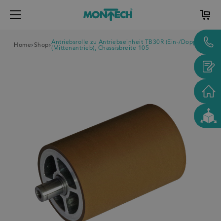
Antriebsrolle zu Antriebseinheit TB30R (Ein-/Doppelgurt)
Home
Shop
(Mittenantrieb), Chassisbreite 105