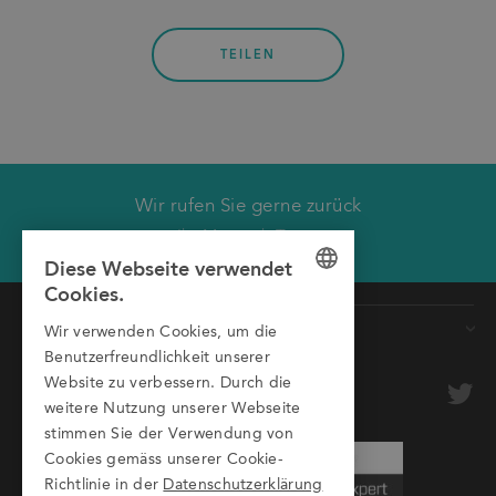
TEILEN
Wir rufen Sie gerne zurück
Wir rufen Sie zurück.
Ihr Montech Team
Diese Webseite verwendet
Vorname
Cookies.
GERMAN
Produkte
Nachname
Wir verwenden Cookies, um die
ENGLISH
Benutzerfreundlichkeit unserer
Förderbänder
Firma
optional
Website zu verbessern. Durch die
ITALIAN
Rollenbahnen
weitere Nutzung unserer Webseite
stimmen Sie der Verwendung von
Transfersysteme
E-Mail
Cookies gemäss unserer Cookie-
Aluprofile
Richtlinie in der
Datenschutzerklärung