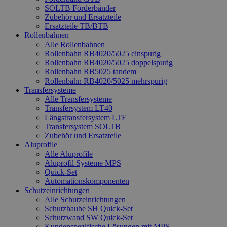
SOLTB Förderbänder
Zubehör und Ersatzteile
Ersatzteile TB/BTB
Rollenbahnen
Alle Rollenbahnen
Rollenbahn RB4020/5025 einspurig
Rollenbahn RB4020/5025 doppelspurig
Rollenbahn RB5025 tandem
Rollenbahn RB4020/5025 mehrspurig
Transfersysteme
Alle Transfersysteme
Transfersystem LT40
Längstransfersystem LTE
Transfersystem SOLTB
Zubehör und Ersatzteile
Aluprofile
Alle Aluprofile
Aluprofil Systeme MPS
Quick-Set
Automationskomponenten
Schutzeinrichtungen
Alle Schutzeinrichtungen
Schutzhaube SH Quick-Set
Schutzwand SW Quick-Set
Kundenspezifische Lösungen mit MPS