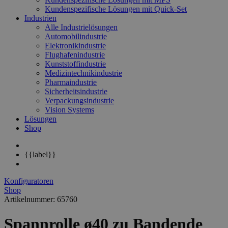
Kundenspezifische Lösungen mit Quick-Set
Industrien
Alle Industrielösungen
Automobilindustrie
Elektronikindustrie
Flughafenindustrie
Kunststoffindustrie
Medizintechnikindustrie
Pharmaindustrie
Sicherheitsindustrie
Verpackungsindustrie
Vision Systems
Lösungen
Shop
{{label}}
Konfiguratoren
Shop
Artikelnummer: 65760
Spannrolle ø40 zu Bandende