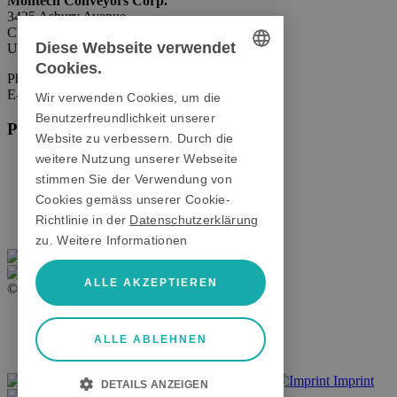
Montech Conveyors Corp.
3425 Asbury Avenue
Charlotte, NC 28206
Diese Webseite verwendet
USA
Cookies.
Phone:
+1 980 207-3622
GERMAN
E-Mail:
info.us@montech.com
Wir verwenden Cookies, um die
ENGLISH
Benutzerfreundlichkeit unserer
Produkte
Website zu verbessern. Durch die
ITALIAN
weitere Nutzung unserer Webseite
Förderbänder
Rollenbahnen
stimmen Sie der Verwendung von
Transfersysteme
Cookies gemäss unserer Cookie-
Aluprofile
Richtlinie in der
Datenschutzerklärung
Schutzeinrichtungen
zu.
Weitere Informationen
ALLE AKZEPTIEREN
© 2026 Montech AG
AGB
Imprint
ALLE ABLEHNEN
Datenschutz
Call us
Contact form
Imprint
DETAILS ANZEIGEN
Configurators