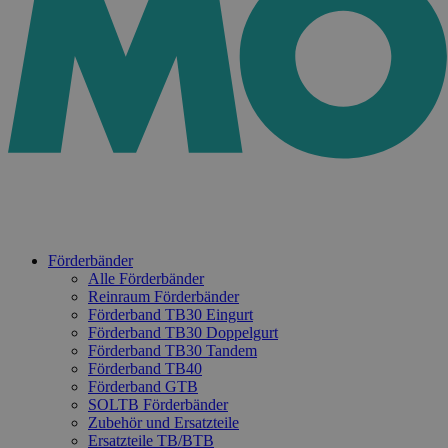
Förderbänder
Alle Förderbänder
Reinraum Förderbänder
Förderband TB30 Eingurt
Förderband TB30 Doppelgurt
Förderband TB30 Tandem
Förderband TB40
Förderband GTB
SOLTB Förderbänder
Zubehör und Ersatzteile
Ersatzteile TB/BTB