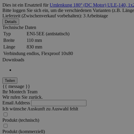
Dies ist ein Ersatzteil für
Umlenkung 180° (DC Motor) ULE-140, 1x
Bitte loggen Sie sich ein, um die verschiedenen
Varianten
(z.B. Länge
Lieferzeit (Zwischenverkauf vorbehalten): 3 Arbeitstage
Details
Technische Daten
Typ
ENI-5EE (antistatisch)
Breite
110 mm
Länge
830 mm
Verbindung
endlos, Flexproof 10x80
Downloads
Teilen
{{ message }}
Ihr Montech Team
Wir rufen Sie zurück.
Email Address
Ich wünsche Auskunft zu
Auswahl fehlt
Produkt (technisch)
Produkt (kommerziell)