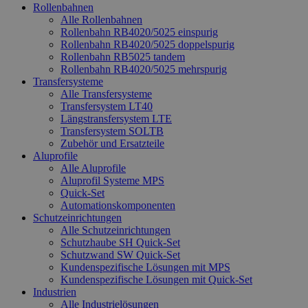
Rollenbahnen
Alle Rollenbahnen
Rollenbahn RB4020/5025 einspurig
Rollenbahn RB4020/5025 doppelspurig
Rollenbahn RB5025 tandem
Rollenbahn RB4020/5025 mehrspurig
Transfersysteme
Alle Transfersysteme
Transfersystem LT40
Längstransfersystem LTE
Transfersystem SOLTB
Zubehör und Ersatzteile
Aluprofile
Alle Aluprofile
Aluprofil Systeme MPS
Quick-Set
Automationskomponenten
Schutzeinrichtungen
Alle Schutzeinrichtungen
Schutzhaube SH Quick-Set
Schutzwand SW Quick-Set
Kundenspezifische Lösungen mit MPS
Kundenspezifische Lösungen mit Quick-Set
Industrien
Alle Industrielösungen