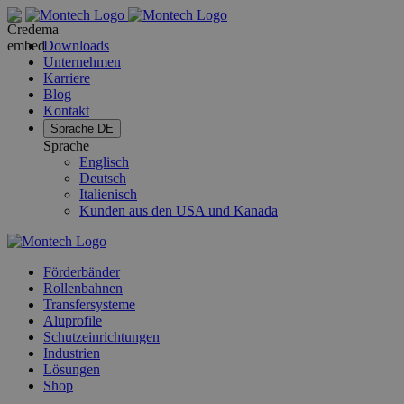
Downloads
Unternehmen
Karriere
Blog
Kontakt
Sprache
DE
Sprache
Englisch
Deutsch
Italienisch
Kunden aus den USA und Kanada
Förderbänder
Rollenbahnen
Transfersysteme
Aluprofile
Schutzeinrichtungen
Industrien
Lösungen
Shop