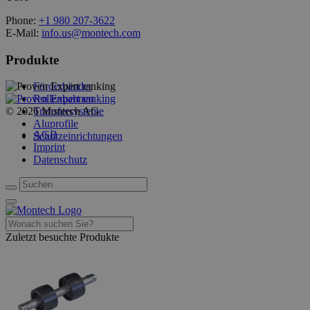
Phone:
+1 980 207-3622
E-Mail:
info.us@montech.com
Produkte
Förderbänder
Rollenbahnen
© 2026 Montech AG
Transfersysteme
Aluprofile
AGB
Schutzeinrichtungen
Imprint
Datenschutz
Zuletzt besuchte Produkte