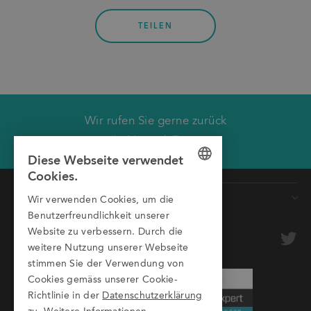
TEILEN
Wir rufen Sie gerne zurück
Wir rufen Sie zurück.
Ihr Montech Team
Diese Webseite verwendet
Vorname
Cookies.
GERMAN
Produkte
Nachname
Wir verwenden Cookies, um die
ENGLISH
Benutzerfreundlichkeit unserer
Förderbänder
Firma
optional
Website zu verbessern. Durch die
ITALIAN
Rollenbahnen
weitere Nutzung unserer Webseite
stimmen Sie der Verwendung von
Transfersysteme
E-Mail
Cookies gemäss unserer Cookie-
Aluprofile
Richtlinie in der
Datenschutzerklärung
Telefonnummer
Schutzeinrichtungen