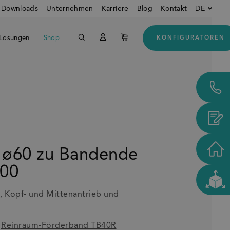
Downloads
Unternehmen
Karriere
Blog
Kontakt
DE
Lösungen
Shop
KONFIGURATOREN
Englisch
Downloads
Unte
Deutsch
Italienisch
Kunden aus den USA und
Kanada
 ø60 zu Bandende
00
, Kopf- und Mittenantrieb und
r
Reinraum-Förderband TB40R