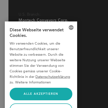
U.S. Branch:
Ich habe die
Datenschutzerklärung
der Montech A
Diese Seite ist durch reCAPTCHA geschützt und
Montech Conveyors Corp.
3425 Asbury Avenue
Diese Webseite verwendet
Charlotte, NC 28206
Cookies.
USA
GERMAN
Wir verwenden Cookies, um die
Phone:
+1 980 207-3622
ENGLISH
Benutzerfreundlichkeit unserer
E-Mail:
info.us@montech.com
Website zu verbessern. Durch die
ITALIAN
weitere Nutzung unserer Webseite
stimmen Sie der Verwendung von
Cookies gemäss unserer Cookie-
Richtlinie in der
Datenschutzerklärung
zu.
Weitere Informationen
ALLE AKZEPTIEREN