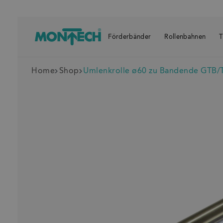
Förderbänder
Rollenbahnen
T
Home
Shop
Umlenkrolle ø60 zu Bandende GTB/
Zuletzt besuch
A
U