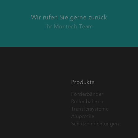
Wir rufen Sie zurück.
Wir rufen Sie gerne zurück
Ihr Montech Team
Nachname
F
Telefonnummer
Produkte
Förderbänder
Rollenbahnen
Transfersysteme
Aluprofile
Schutzeinrichtungen