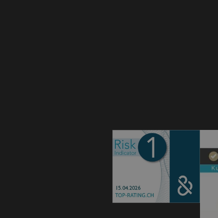
G gelesen und akzeptiere sie.
 es gelten die Google
Datenschutz-
und
Nutzungsbedingungen
.
SENDEN AN