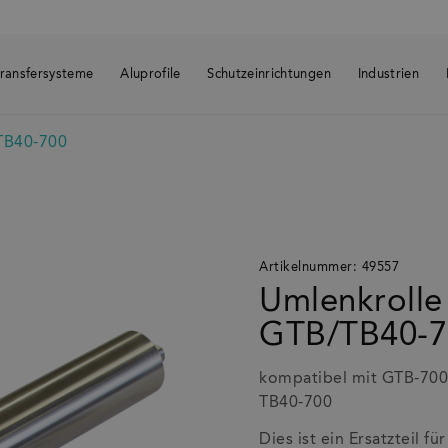
ransfersysteme
Aluprofile
Schutzeinrichtungen
Industrien
TB40-700
te Produkte
rtikelnummer: 49557
mlenkrolle ø60 zu Bandende GTB/TB40-700
Artikelnummer: 49557
Umlenkrolle
GTB/TB40-7
kompatibel mit GTB-700
TB40-700
Dies ist ein Ersatzteil fü