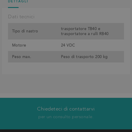
DETTAGLI
Dati tecnici
trasportatore TB40 e
Tipo di nastro
trasportatore a rulli RB40
Motore
24 VDC
Peso max.
Peso di trasporto 200 kg
Chiedeteci di contattarvi
Vi richiameremo
per un consulto personale.
Nome