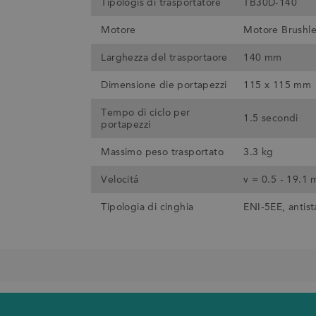
Tipologis di trasportatore
TB30D-140
Motore
Motore Brushl
Larghezza del trasportaore
140 mm
Dimensione die portapezzi
115 x 115 mm
Tempo di ciclo per
1.5 secondi
portapezzi
Massimo peso trasportato
3.3 kg
Velocitá
v = 0.5 - 19.1
Tipologia di cinghia
ENI-5EE, antist