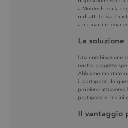
disposizione special
a Montech era la segu
o di attrito tra il n
a inclinarsi e rimaner
La soluzione
Una combinazione di
nostro progetto speci
Abbiamo montato rulli
il portapezzi. In que
problemi attraverso le
portapezzi si inclini 
Il vantaggio p