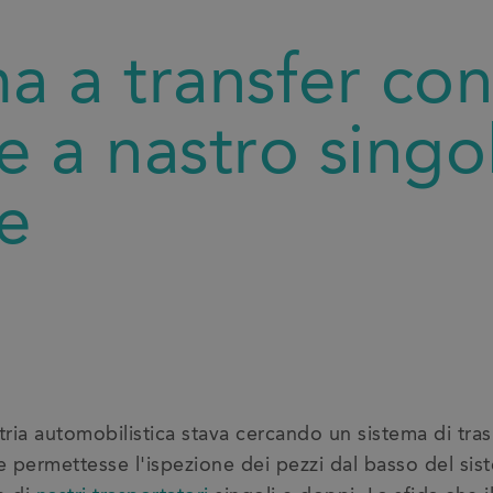
a a transfer con
e a nastro singo
e
stria automobilistica stava cercando un sistema di tr
he permettesse l'ispezione dei pezzi dal basso del si