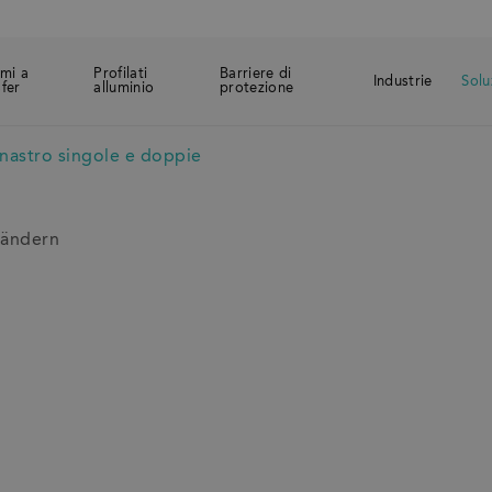
emi a
Profilati
Barriere di
Industrie
Solu
sfer
alluminio
protezione
 nastro singole e doppie