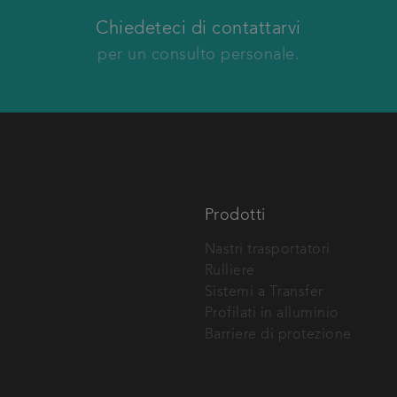
Vi richiameremo
Chiedeteci di contattarvi
per un consulto personale.
Cognome
A
Numero di telefono
Prodotti
Nastri trasportatori
Rulliere
Sistemi a Transfer
Profilati in alluminio
Barriere di protezione
tro singole e doppie