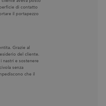
l cliente aveva posto
perficie di contatto
portare il portapezzo
tita. Grazie al
esiderio del cliente.
i nastri e sostenere
scivola senza
 impediscono che il