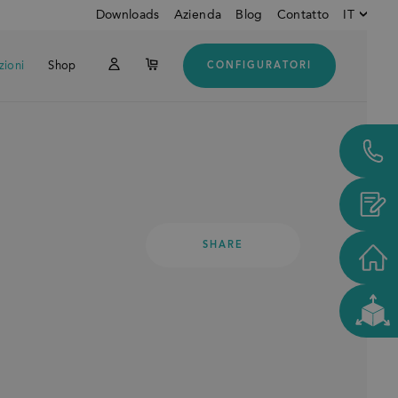
Downloads
Azienda
Blog
Contatto
IT
zioni
Shop
CONFIGURATORI
Inglese
Do
Tedesco
Italiano
Clienti dagli USA e dal
CANADA
SHARE