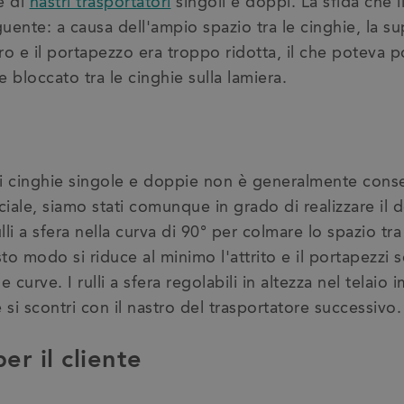
e di
nastri trasportatori
singoli e doppi. La sfida che i
ente: a causa dell'ampio spazio tra le cinghie, la su
astro e il portapezzo era troppo ridotta, il che poteva 
e bloccato tra le cinghie sulla lamiera.
 cinghie singole e doppie non è generalmente consen
ale, siamo stati comunque in grado di realizzare il d
 a sfera nella curva di 90° per colmare lo spazio tra 
sto modo si riduce al minimo l'attrito e il portapezzi 
 curve. I rulli a sfera regolabili in altezza nel telaio
e si scontri con il nastro del trasportatore successivo.
er il cliente