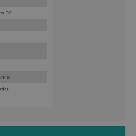
ess DC
 m/min
atica