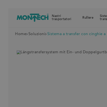
Nastri
Sist
Rulliere
trasportatori
tran
Home
Soluzioni
Sistema a transfer con cinghie a