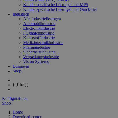
Kundenspezifische Lösungen mit MPS
Kundenspezifische Lösungen mit Quick-Set
Industrien
Alle Industrielösungen
Automobilindustrie
Elektronikindustrie
Flughafenindustrie
Kunststoffindustrie
Medizintechnikindustrie
Pharmaindustrie
Sicherheitsindustrie
Verpackungsindustrie
Vision Systems
Lösungen
Shop
{{label}}
Konfiguratoren
Shop
Home
Download center