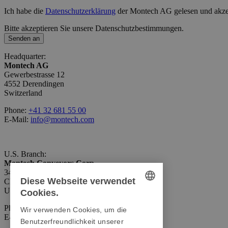
Ich habe die
Datenschutzerklärung
der Montech AG gelesen und akzep
Bitte akzeptieren Sie unsere Datenschutzbestimmungen.
Senden an
Headquarter:
Montech AG
Gewerbestrasse 12
4552 Derendingen
Switzerland
Phone:
+41 32 681 55 00
E-Mail:
info@montech.com
U.S. Branch:
Montech Conveyors Corp.
3425 Asbury Avenue
Diese Webseite verwendet
Charlotte, NC 28206
USA
Cookies.
GERMAN
Phone:
+1 980 207-3622
Wir verwenden Cookies, um die
E-Mail:
info.us@montech.com
ENGLISH
Benutzerfreundlichkeit unserer