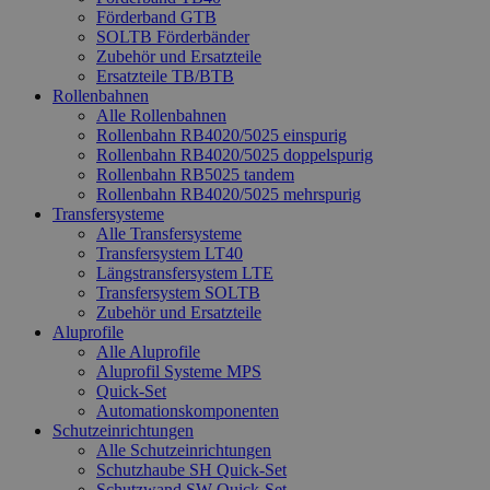
Förderband GTB
SOLTB Förderbänder
Zubehör und Ersatzteile
Ersatzteile TB/BTB
Rollenbahnen
Alle Rollenbahnen
Rollenbahn RB4020/5025 einspurig
Rollenbahn RB4020/5025 doppelspurig
Rollenbahn RB5025 tandem
Rollenbahn RB4020/5025 mehrspurig
Transfersysteme
Alle Transfersysteme
Transfersystem LT40
Längstransfersystem LTE
Transfersystem SOLTB
Zubehör und Ersatzteile
Aluprofile
Alle Aluprofile
Aluprofil Systeme MPS
Quick-Set
Automationskomponenten
Schutzeinrichtungen
Alle Schutzeinrichtungen
Schutzhaube SH Quick-Set
Schutzwand SW Quick-Set