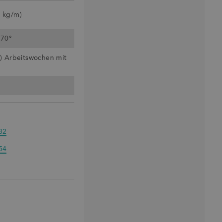
0 kg/m)
270°
5) Arbeitswochen mit
82
54