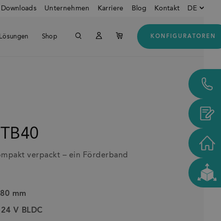
Downloads
Unternehmen
Karriere
Blog
Kontakt
DE
Lösungen
Shop
KONFIGURATOREN
Englisch
Downloads
Unte
Deutsch
Italienisch
Kunden aus den USA und
Kanada
 TB40
ompakt verpackt – ein Förderband
 80 mm
: 24 V BLDC