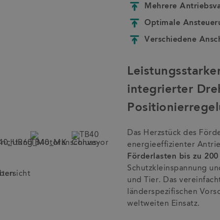
Mehrere Antriebsva
Optimale Ansteuer
Verschiedene Ansc
Leistungsstarke
integrierter Dre
Positionierrege
Das Herzstück des Förde
energieeffizienter Antri
Förderlasten bis zu 200
Schutzkleinspannung und
und Tier. Das vereinfach
länderspezifischen Vors
weltweiten Einsatz.