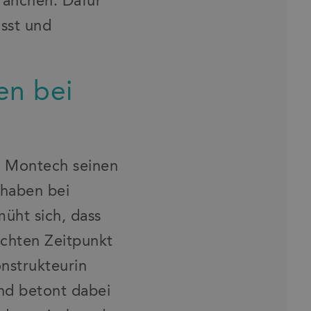
ranchen. Dafür
usst und
en bei
s Montech seinen
 haben bei
üht sich, dass
chten Zeitpunkt
nstrukteurin
und betont dabei