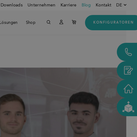
Downloads
Unternehmen
Karriere
Blog
Kontakt
DE
Lösungen
Shop
KONFIGURATOREN
Englisch
Downloads
Unte
Deutsch
Kunden aus den USA und
Kanada