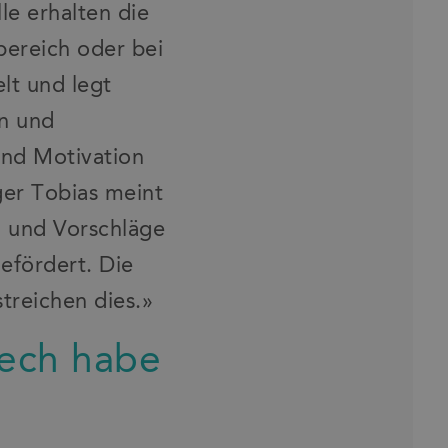
e erhalten die
sbereich oder bei
lt und legt
en und
und Motivation
er Tobias meint
n und Vorschläge
efördert. Die
treichen dies.»
tech habe