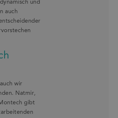
, dynamisch und
rn auch
 entscheidender
rvorstechen
ch
auch wir
nden. Natmir,
«Montech gibt
tarbeitenden