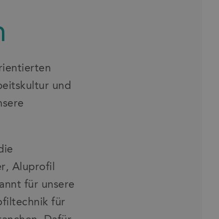
h
ientierten
eitskultur und
nsere
die
, Aluprofil
annt für unsere
iltechnik für