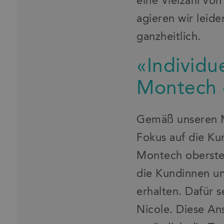
eine Vielzahl vo
agieren wir leide
ganzheitlich.
«Individ
Montech o
Gemäß unseren Mi
Fokus auf die Ku
Montech oberste 
die Kundinnen u
erhalten. Dafür 
Nicole. Diese An