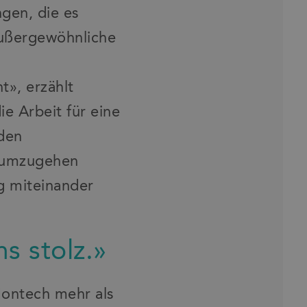
gen, die es
außergewöhnliche
t», erzählt
e Arbeit für eine
 den
e umzugehen
g miteinander
s stolz.»
Montech mehr als