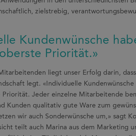
n Anwendungen in den unterschiedlichsten B
nschaftlich, zielstrebig, verantwortungsbew
uelle Kundenwünsche hab
berste Priorität.»
tarbeitenden liegt unser Erfolg darin, das
ndschaft legt. «Individuelle Kundenwünsche
Priorität. Jeder einzelne Mitarbeitende bem
nd Kunden qualitativ gute Ware zum gewüns
setzen wir auch Sonderwünsche um,» sagt Ko
sicht teilt auch Marina aus dem Marketing 