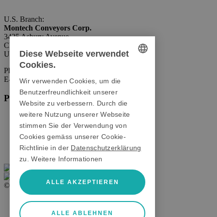
U.S. Branch:
Montech Conveyors Corp.
3425 Asbury Avenue
Charlotte, NC 28206
Diese Webseite verwendet
USA
Cookies.
Phone:
+1 980 207-3622
GERMAN
E-Mail:
info.us@montech.com
Wir verwenden Cookies, um die
ENGLISH
Benutzerfreundlichkeit unserer
Produkte
Website zu verbessern. Durch die
ITALIAN
weitere Nutzung unserer Webseite
Förderbänder
Rollenbahnen
stimmen Sie der Verwendung von
Transfersysteme
Cookies gemäss unserer Cookie-
Aluprofile
Richtlinie in der
Datenschutzerklärung
Schutzeinrichtungen
zu.
Weitere Informationen
ALLE AKZEPTIEREN
© 2026 Montech AG
AGB
Imprint
ALLE ABLEHNEN