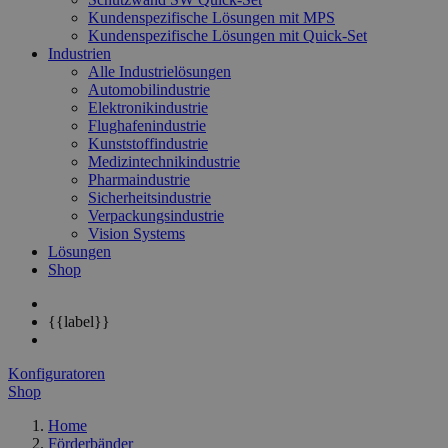
Kundenspezifische Lösungen mit MPS
Kundenspezifische Lösungen mit Quick-Set
Industrien
Alle Industrielösungen
Automobilindustrie
Elektronikindustrie
Flughafenindustrie
Kunststoffindustrie
Medizintechnikindustrie
Pharmaindustrie
Sicherheitsindustrie
Verpackungsindustrie
Vision Systems
Lösungen
Shop
{{label}}
Konfiguratoren
Shop
Home
Förderbänder