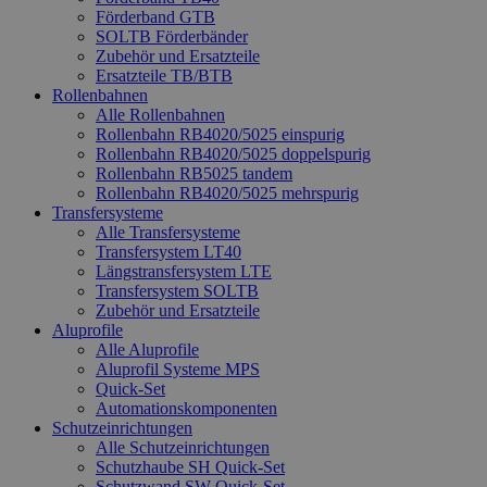
Förderband GTB
SOLTB Förderbänder
Zubehör und Ersatzteile
Ersatzteile TB/BTB
Rollenbahnen
Alle Rollenbahnen
Rollenbahn RB4020/5025 einspurig
Rollenbahn RB4020/5025 doppelspurig
Rollenbahn RB5025 tandem
Rollenbahn RB4020/5025 mehrspurig
Transfersysteme
Alle Transfersysteme
Transfersystem LT40
Längstransfersystem LTE
Transfersystem SOLTB
Zubehör und Ersatzteile
Aluprofile
Alle Aluprofile
Aluprofil Systeme MPS
Quick-Set
Automationskomponenten
Schutzeinrichtungen
Alle Schutzeinrichtungen
Schutzhaube SH Quick-Set
Schutzwand SW Quick-Set