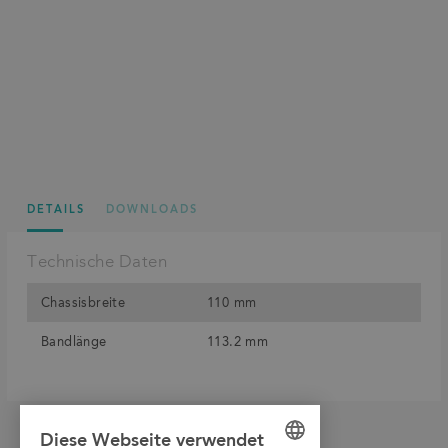
DETAILS
DOWNLOADS
Technische Daten
Chassisbreite
110 mm
Bandlänge
113.2 mm
Diese Webseite verwendet