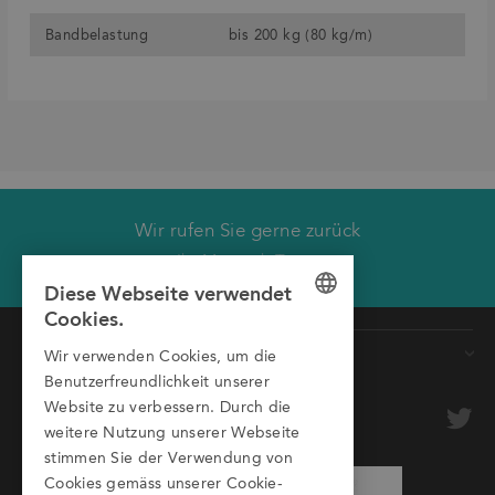
Bandbelastung
bis 200 kg (80 kg/m)
Wir rufen Sie gerne zurück
Wir rufen Sie zurück.
Ihr Montech Team
Diese Webseite verwendet
Vorname
Cookies.
GERMAN
Produkte
Nachname
Wir verwenden Cookies, um die
ENGLISH
Benutzerfreundlichkeit unserer
Förderbänder
Firma
optional
Website zu verbessern. Durch die
ITALIAN
Rollenbahnen
weitere Nutzung unserer Webseite
stimmen Sie der Verwendung von
Transfersysteme
E-Mail
Cookies gemäss unserer Cookie-