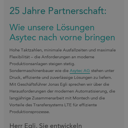
Shop
25 Jahre Partnerschaft:
Wie unsere Lösungen
Downloads
Asytec nach vorne bringen
Unternehmen
Karriere
Hohe Taktzahlen, minimale Ausfallzeiten und maximale
Flexibilität – die Anforderungen an moderne
Blog
Produktionsanlagen steigen stetig.
Kontakt
Sondermaschinenbauer wie die
Asytec AG
stehen unter
Druck, effiziente und zuverlässige Lösungen zu liefern.
Sprache
Mit Geschäftsführer Jonas Egli sprechen wir über die
Herausforderungen der modernen Automatisierung, die
Kunden aus den USA und Kanada
Englisch
Deutsch
langjährige Zusammenarbeit mit Montech und die
Vorteile des Transfersystems LTE für effiziente
Produktionsprozesse.
Herr Egli, Sie entwickeln