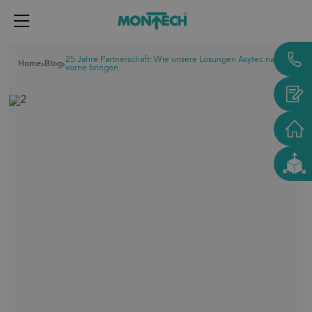
{{label}}
25 Jahre Partnerschaft: Wie unsere Lösungen Asytec nach
Home
Blog
vorne bringen
Förderbänder
Rollenbahnen
Transfersysteme
Aluprofile
Schutzeinrichtungen
Industrien
Lösungen