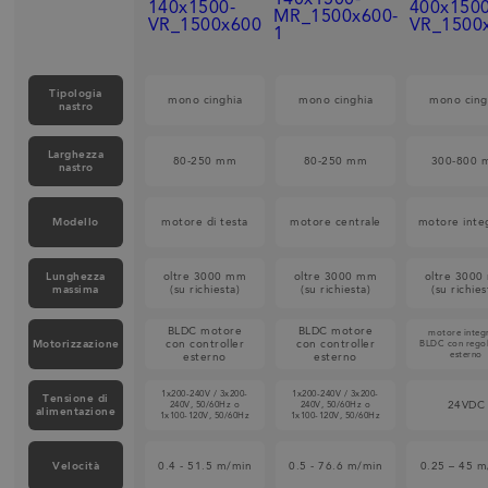
Tipologia
mono cinghia
mono cinghia
mono cing
nastro
Larghezza
80-250 mm
80-250 mm
300-800 
nastro
Modello
motore di testa
motore centrale
motore inte
Lunghezza
oltre 3000 mm
oltre 3000 mm
oltre 300
massima
(su richiesta)
(su richiesta)
(su richies
BLDC motore
BLDC motore
motore integ
Motorizzazione
con controller
con controller
BLDC con rego
esterno
esterno
esterno
1x200-240V / 3x200-
1x200-240V / 3x200-
Tensione di
24VDC
240V, 50/60Hz o
240V, 50/60Hz o
alimentazione
1x100-120V, 50/60Hz
1x100-120V, 50/60Hz
Velocità
0.4 - 51.5 m/min
0.5 - 76.6 m/min
0.25 – 45 m