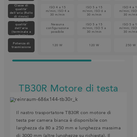
Classe di
ISO 4 a 15
ISO 5 a 15
ISO 4 a 
qualità'
m/min; ISO 4 a
m/min; ISO 6 a
m/min; ISO
dell'aria (Rullo
30 m/min
30 m/min
30 m/mi
di rinvio)
Classe di
qualità'
Nessuna
ISO 5 a 15
ISO 5 a 
dell'aria
configurazione
m/min; ISO 5 a
m/min; ISO
(terminale a
possibile
30 m/min
30 m/mi
coltello)
Potenza di
120 W
120 W
250 W
trasmissione
TB30R Motore di testa
Il nastro trasportatore TB30R con motore di
testa per camera bianca è disponibile con
larghezza da 80 a 250 mm e lunghezza massima
di 3000 mm (altre lunghezze su richiesta). Il