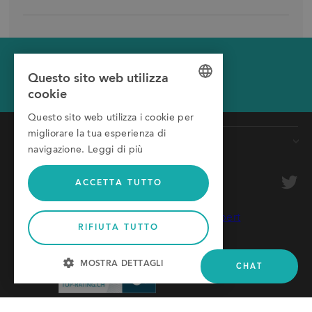
Chiedeteci di contattarvi
Vi richiameremo
Questo sito web utilizza
per un consulto personale.
cookie
GERMAN
Nome
Questo sito web utilizza i cookie per
ENGLISH
migliorare la tua esperienza di
Prodotti
Cognome
navigazione.
Leggi di più
ITALIAN
Nastri trasportatori
Azienda
opzionale
ACCETTA TUTTO
Rulliere
Sistemi a Transfer
E-mail
RIFIUTA TUTTO
Profilati in alluminio
Numero di telefono
Barriere di protezione
MOSTRA DETTAGLI
CHAT
STRETTAMENTE NECESSARI
Gradirei alcune informazioni