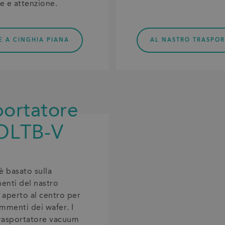
ne e attenzione.
E A CINGHIA PIANA
AL NASTRO TRASPOR
portatore
OLTB-V
è basato sulla
enti del nastro
è aperto al centro per
ammenti dei wafer. I
 trasportatore vacuum