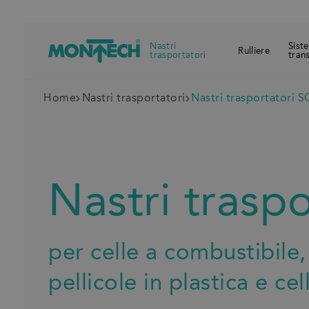
Nastri
Sist
Rulliere
trasportatori
tran
Home
Nastri trasportatori
Nastri trasportatori 
Nastri trasp
per celle a combustibile, 
pellicole in plastica e cel