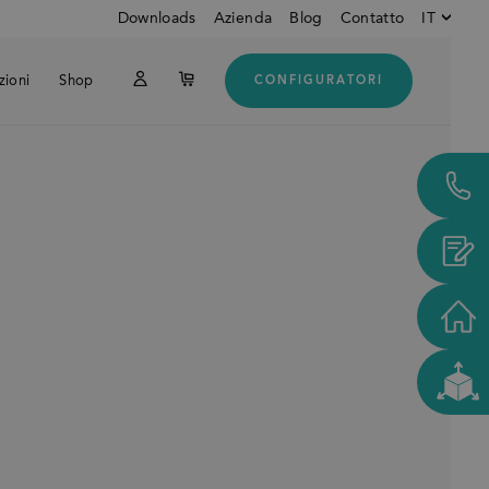
Downloads
Azienda
Blog
Contatto
IT
zioni
Shop
CONFIGURATORI
Inglese
Do
Tedesco
Italiano
Clienti dagli USA e dal
CANADA