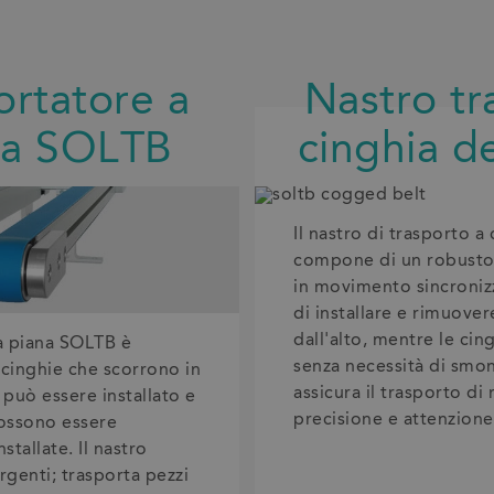
ortatore a
Nastro tr
na SOLTB
cinghia 
Il nastro di trasporto a
compone di un robusto 
in movimento sincroniz
di installare e rimuove
dall'alto, mentre le ci
ia piana SOLTB è
senza necessità di smon
 cinghie che scorrono in
assicura il trasporto di 
può essere installato e
precisione e attenzione
possono essere
tallate. Il nastro
genti; trasporta pezzi