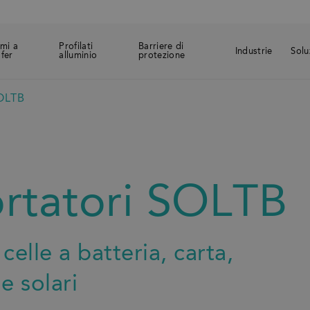
emi a
Profilati
Barriere di
Industrie
Solu
sfer
alluminio
protezione
SOLTB
ortatori SOLTB
celle a batteria, carta,
le solari