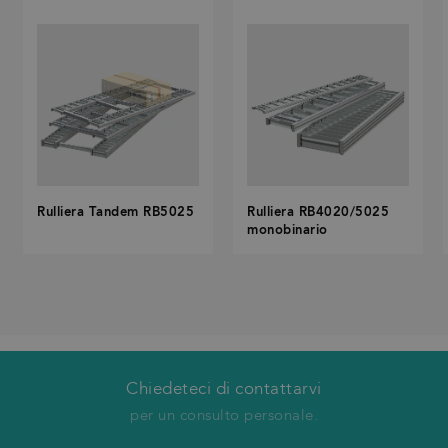
Rulliera Tandem RB5025
Rulliera RB4020/5025
monobinario
Chiedeteci di contattarvi
Vi richiameremo
per un consulto personale.