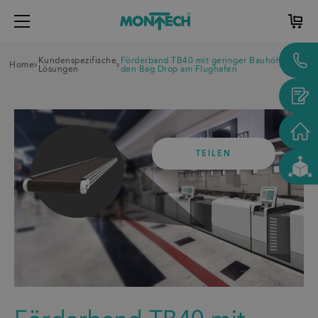
Kundenspezifische
Förderband TB40 mit geringer Bauhöhe für
Home
Lösungen
den Bag Drop am Flughafen
TEILEN