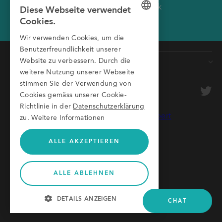
Wir rufen Sie gerne zurück
Diese Webseite verwendet
Wir rufen Sie zurück.
Ihr Montech Team
Cookies.
GERMAN
Wir verwenden Cookies, um die
Vorname
ENGLISH
Benutzerfreundlichkeit unserer
Website zu verbessern. Durch die
Produkte
Nachname
ITALIAN
weitere Nutzung unserer Webseite
Förderbänder
stimmen Sie der Verwendung von
Firma
optional
Cookies gemäss unserer Cookie-
Rollenbahnen
Richtlinie in der
Datenschutzerklärung
Transfersysteme
E-Mail
zu.
Weitere Informationen
Aluprofile
Telefonnummer
Schutzeinrichtungen
ALLE AKZEPTIEREN
ALLE ABLEHNEN
Ich wünsche Auskunft zu
© 2026 Montech AG
Produkt (technisch)
DETAILS ANZEIGEN
CHAT
Produkt (kommerziell)
AGB
Imprint
Datenschutz
Auskunft zu Offerte, Auftrag
UNBEDINGT ERFORDERLICH