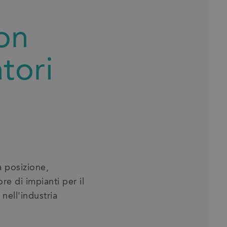
on
atori
a posizione,
re di impianti per il
 nell'industria