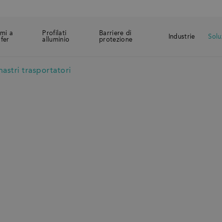
emi a
Profilati
Barriere di
Industrie
Solu
sfer
alluminio
protezione
astri trasportatori