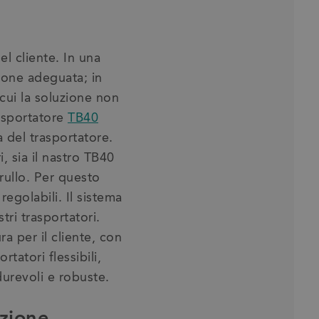
el cliente. In una
ione adeguata; in
cui la soluzione non
asportatore
TB40
 del trasportatore.
, sia il nastro TB40
 rullo. Per questo
regolabili. Il sistema
tri trasportatori.
ra per il cliente, con
rtatori flessibili,
urevoli e robuste.
azione