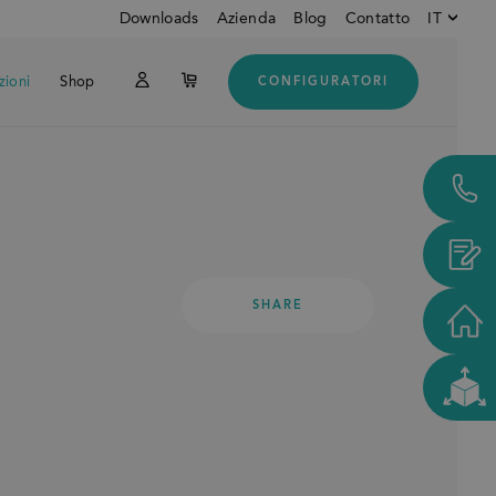
Downloads
Azienda
Blog
Contatto
IT
zioni
Shop
CONFIGURATORI
Inglese
Do
Tedesco
Italiano
Clienti dagli USA e dal
CANADA
SHARE