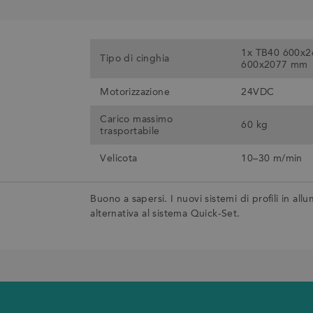
1x TB40 600x2
Tipo di cinghia
600x2077 mm
Motorizzazione
24VDC
Carico massimo
60 kg
trasportabile
Velicota
10–30 m/min
Buono a sapersi. I nuovi sistemi di profili in all
alternativa al sistema Quick-Set.