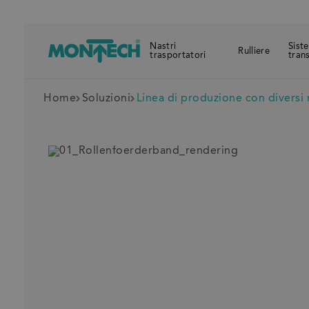
Nastri
Sist
Rulliere
trasportatori
tran
Home
Soluzioni
Linea di produzione con diversi n