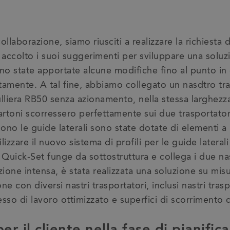
ollaborazione, siamo riusciti a realizzare la richiesta d
accolto i suoi suggerimenti per sviluppare una soluz
o state apportate alcune modifiche fino al punto in 
tamente. A tal fine, abbiamo collegato un nasdtro tr
liera RB50 senza azionamento, nella stessa larghezza
artoni scorressero perfettamente sui due trasportatori
sono le guide laterali sono state dotate di elementi a
izzare il nuovo sistema di profili per le guide laterali 
io Quick-Set funge da sottostruttura e collega i due nas
zione intensa, è stata realizzata una soluzione su misu
e con diversi nastri trasportatori, inclusi nastri traspo
so di lavoro ottimizzato e superfici di scorrimento d
er il cliente nella fase di pianific