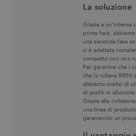
La soluzione
Grazie a un'intensa c
prima fase, abbiamo 
una seconda fase son
si è adattata comple
compatto con una rul
Per garantire che i c
che la rulliera RB50 
abbiamo scelto di util
di profili in allumin
Grazie alla collabora
una linea di produzion
garantendo un proces
Il vantaggio p